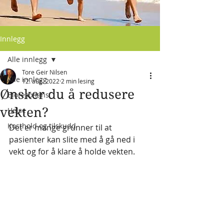
Innlegg
Alle innlegg
Tore Geir Nilsen
Alle innlegg
12. aug. 2022
2 min lesing
Ønsker du å redusere
Bioresonans
vekten?
Helse
Kosthold og tilskudd
Det er mange grunner til at 
pasienter kan slite med å gå ned i 
vekt og for å klare å holde vekten.