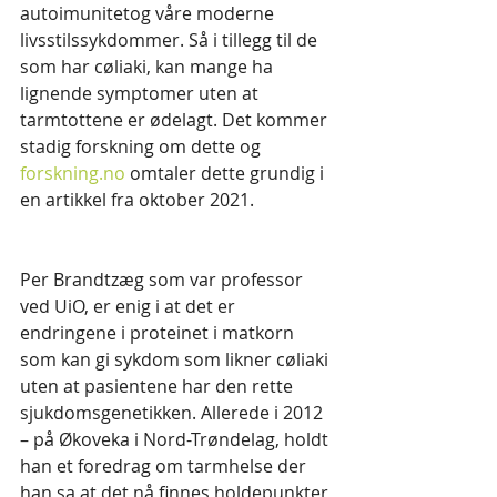
autoimunitetog våre moderne 
livsstilssykdommer. Så i tillegg til de 
som har cøliaki, kan mange ha 
lignende symptomer uten at 
tarmtottene er ødelagt. Det kommer 
stadig forskning om dette og 
forskning.no
 omtaler dette grundig i 
en artikkel fra oktober 2021.
Per Brandtzæg som var professor 
ved UiO, er enig i at det er 
endringene i proteinet i matkorn 
som kan gi sykdom som likner cøliaki 
uten at pasientene har den rette 
sjukdomsgenetikken. Allerede i 2012 
– på Økoveka i Nord-Trøndelag, holdt 
han et foredrag om tarmhelse der 
han sa at det nå finnes holdepunkter 