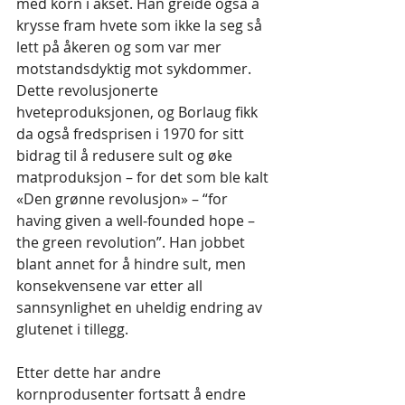
med korn i akset. Han greide også å 
krysse fram hvete som ikke la seg så 
lett på åkeren og som var mer 
motstandsdyktig mot sykdommer. 
Dette revolusjonerte 
hveteproduksjonen, og Borlaug fikk 
da også fredsprisen i 1970 for sitt 
bidrag til å redusere sult og øke 
matproduksjon – for det som ble kalt 
«Den grønne revolusjon» – “for 
having given a well-founded hope – 
the green revolution”. Han jobbet 
blant annet for å hindre sult, men 
konsekvensene var etter all 
sannsynlighet en uheldig endring av 
glutenet i tillegg.
Etter dette har andre 
kornprodusenter fortsatt å endre 