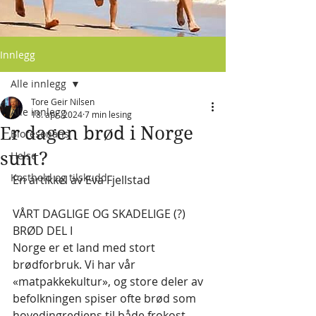
Innlegg
Alle innlegg
Tore Geir Nilsen
Alle innlegg
18. apr. 2024
7 min lesing
Er dagen brød i Norge
Bioresonans
sunt?
Helse
Kosthold og tilskudd
En artikkel av Eva Fjellstad
VÅRT DAGLIGE OG SKADELIGE (?) 
BRØD DEL I
Norge er et land med stort 
brødforbruk. Vi har vår 
«matpakkekultur», og store deler av 
befolkningen spiser ofte brød som 
hovedingrediens til både frokost, 