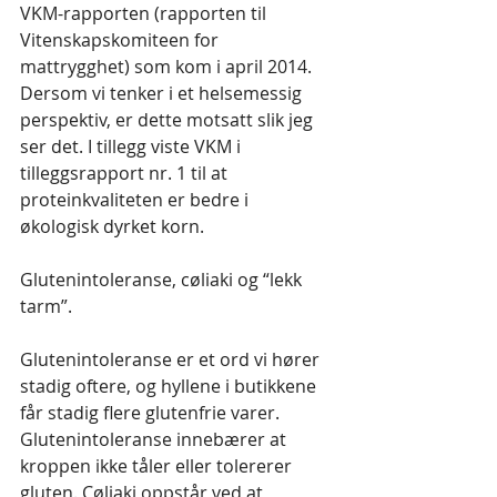
VKM-rapporten (rapporten til 
Vitenskapskomiteen for 
mattrygghet) som kom i april 2014. 
Dersom vi tenker i et helsemessig 
perspektiv, er dette motsatt slik jeg 
ser det. I tillegg viste VKM i 
tilleggsrapport nr. 1 til at 
proteinkvaliteten er bedre i 
økologisk dyrket korn.
Glutenintoleranse, cøliaki og “lekk 
tarm”.
Glutenintoleranse er et ord vi hører 
stadig oftere, og hyllene i butikkene 
får stadig flere glutenfrie varer. 
Glutenintoleranse innebærer at 
kroppen ikke tåler eller tolererer 
gluten. Cøliaki oppstår ved at 