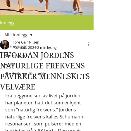
Innlegg
Alle innlegg
Tore Geir Nilsen
Alle innlegg
15. mars 2024
2 min lesing
HVORDAN JORDENS
Bioresonans
NATURLIGE FREKVENS
Helse
Kosthold og tilskudd
PÅVIRKER MENNESKETS
VELVÆRE
Fra begynnelsen av livet på jorden 
har planeten hatt det som er kjent 
som "naturlig frekvens." Jordens 
naturlige frekvens kalles Schumann-
resonansen, som pulserer med en 
hastighet på 7,83 hertz. Den omgir 