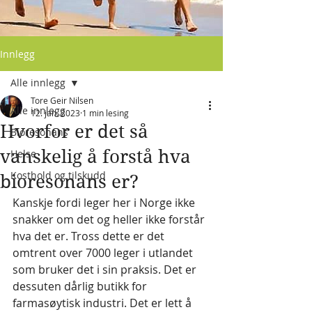
Innlegg
Alle innlegg
Tore Geir Nilsen
Alle innlegg
12. jan. 2023
1 min lesing
Hvorfor er det så
Bioresonans
vanskelig å forstå hva
Helse
Kosthold og tilskudd
bioresonans er?
Kanskje fordi leger her i Norge ikke 
snakker om det og heller ikke forstår 
hva det er. Tross dette er det 
omtrent over 7000 leger i utlandet 
som bruker det i sin praksis. Det er 
dessuten dårlig butikk for 
farmasøytisk industri. Det er lett å 