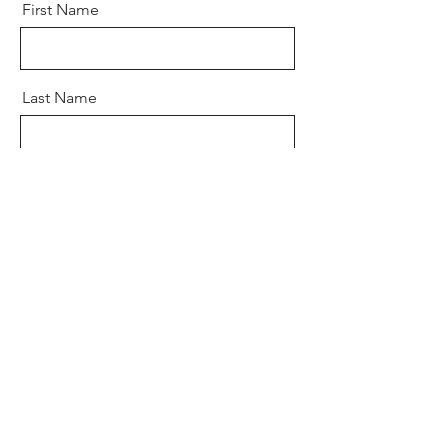
First Name
Last Name
Email
Message
Send