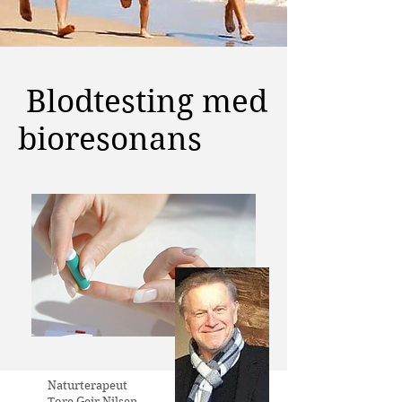
Blodtesting med
bioresonans
Naturterapeut
Tore Geir Nilsen