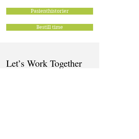
Pasienthistorier
Bestill time
Let’s Work Together
Bestilling av testsett, test og
skanning av blod og medisin.
E-Mail:
tore.geir.nilsen@gmail.com
Tel:
+47 99406830