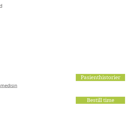
id
Pasienthistorier
smedisin
Bestill time