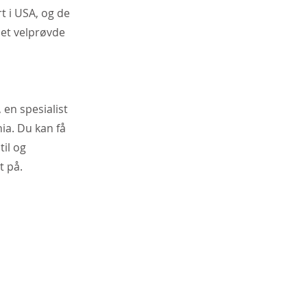
rt i USA, og de
det velprøvde
 en spesialist
ia. Du kan få
til og
t på.