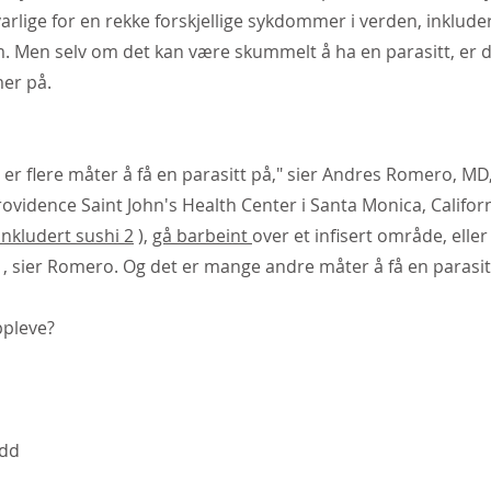
varlige for en rekke forskjellige sykdommer i verden, inklude
m. Men selv om det kan være skummelt å ha en parasitt, er 
mer på.
 er flere måter å få en parasitt på," sier Andres Romero, MD,
idence Saint John's Health Center i Santa Monica, Californ
inkludert sushi
2
),
gå barbeint
over et infisert område, eller 
, sier Romero. Og det er mange andre måter å få en parasit
ppleve?
edd