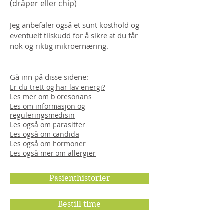
(dråper eller chip)
Jeg anbefaler også et sunt kosthold og
eventuelt tilskudd for å sikre at du får
nok og riktig
mikr
oernæring.
Gå inn på disse sidene:
Er du trett og har lav energi?
Les mer om bioresonans
Les om informasjon og
reguleringsmedisin
Les også om parasitter
Les også om candida
Les også om hormoner
Les også mer om allergier
Pasienthistorier
Bestill time