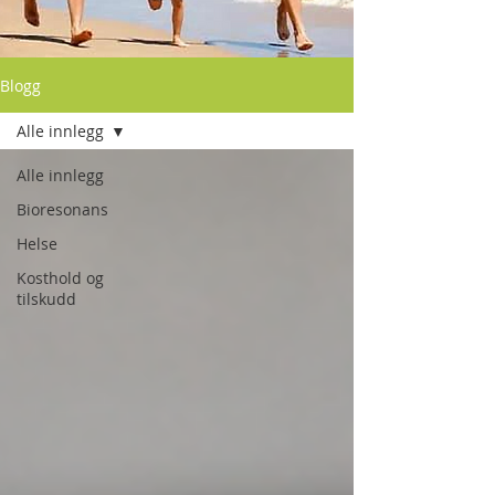
Blogg
Alle innlegg
Alle innlegg
Bioresonans
Helse
Kosthold og
tilskudd