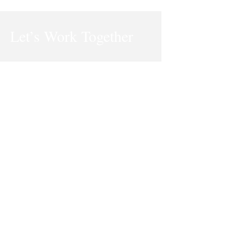
Let’s Work Together
Trondheimveien 135, 0570 Oslo
E-Mail:
torenilsen@bioreshelse.com
Tel:
123-456-7890
Fornavn
Efternavn