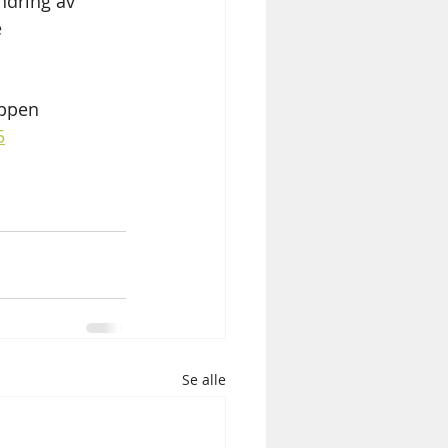
ndring av 
 
uppen 
5
Se alle