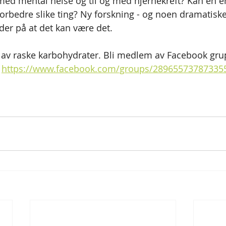
ed mental helse og til og med hjernekreft? Kan en e
forbedre slike ting? Ny forskning - og noen dramatiske
yder på at det kan være det.
t av raske karbohydrater. Bli medlem av Facebook gr
 
https://www.facebook.com/groups/28965573787335