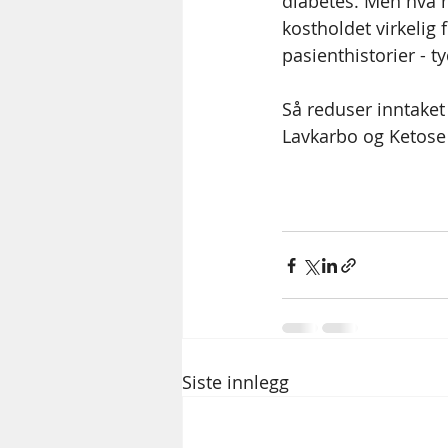
diabetes. Men hva m
kostholdet virkelig 
pasienthistorier - t
Så reduser inntake
Lavkarbo og Ketose
Siste innlegg