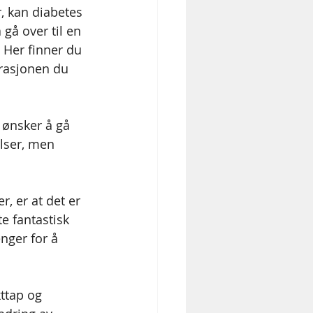
, kan diabetes 
 gå over til en 
. Her finner du 
rasjonen du 
 ønsker å gå 
elser, men 
, er at det er 
te fantastisk 
enger for å 
ttap og 