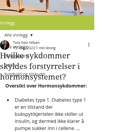
Innlegg
Alle innlegg
Tore Geir Nilsen
Alle innlegg
15. aug. 2022
1 min lesing
Hvilke sykdommer
Bioresonans
skyldes forstyrrelser i
Helse
Kosthold og tilskudd
hormonsystemet?
Oversikt over Hormonsykdommer:
Diabetes type 1. Diabetes type 1 
er en tilstand der 
bukspyttkjertelen ikke skiller ut 
insulin, og dermed ikke klarer å 
pumpe sukker inn i cellene. ...