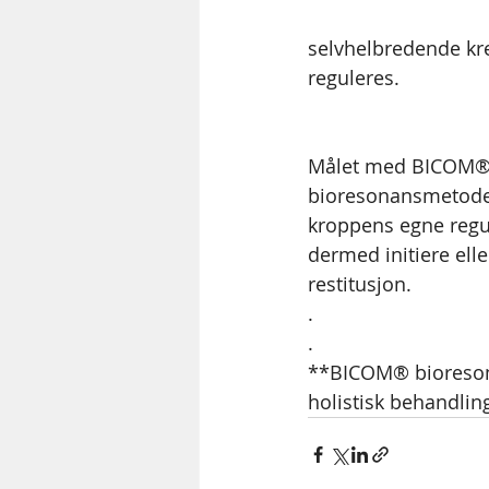
selvhelbredende kref
reguleres.  
Målet med BICOM®
bioresonansmetoden
kroppens egne regu
dermed initiere elle
restitusjon.
.
.
**BICOM® bioreson
holistisk behandli