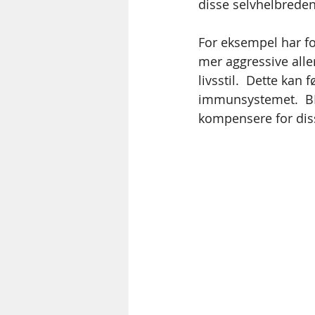
disse selvhelbreden
For eksempel har for
mer aggressive aller
livsstil.  Dette kan 
immunsystemet.  BI
kompensere for diss