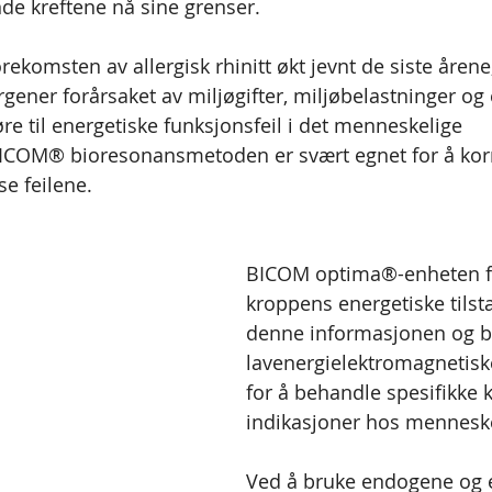
de kreftene nå sine grenser.  
ekomsten av allergisk rhinitt økt jevnt de siste årene
gener forårsaket av miljøgifter, miljøbelastninger og 
føre til energetiske funksjonsfeil i det menneskelige 
COM® bioresonansmetoden er svært egnet for å korri
e feilene.
BICOM optima®-enheten f
kroppens energetiske tilst
denne informasjonen og b
lavenergielektromagnetisk
for å behandle spesifikke k
indikasjoner hos mennesk
Ved å bruke endogene og 