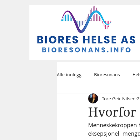
Alle innlegg
Bioresonans
Hel
Tore Geir Nilsen
2
Hvorfor
Menneskekroppen ha
eksepsjonell mengde