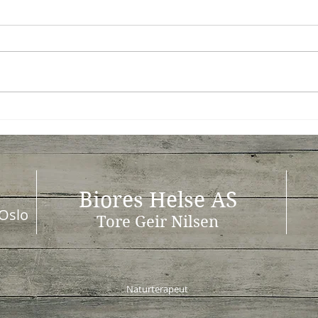
Har du mageproblemer
Bior
eller smerter i tarmen?
Oslo
Dette kan hjelpe
Biores Helse AS
Oslo
Tore Geir Nilsen
Naturterapeut