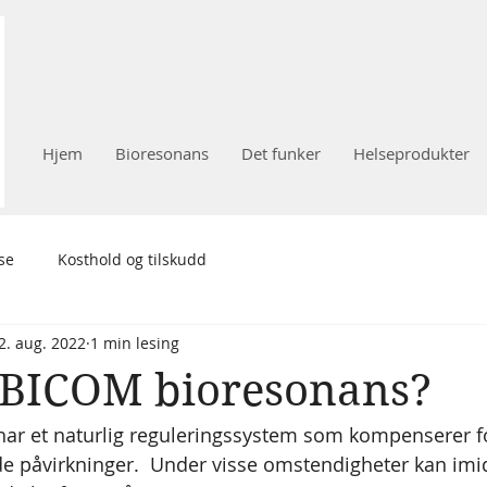
Hjem
Bioresonans
Det funker
Helseprodukter
se
Kosthold og tilskudd
2. aug. 2022
1 min lesing
 BICOM bioresonans?
r et naturlig reguleringssystem som kompenserer fo
 påvirkninger.  Under visse omstendigheter kan imidl