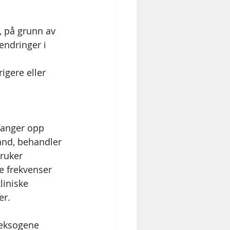
, på grunn av 
endringer i 
gere eller 
anger opp 
and, behandler 
ruker 
e frekvenser 
liniske 
er.
eksogene 