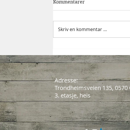
Kommentarer
Skriv en kommentar …
7 tegn på ubalanse i
kroppen og lavt energinivå
Adresse:
Trondheimsveien 135, 0570 
3. etasje, heis