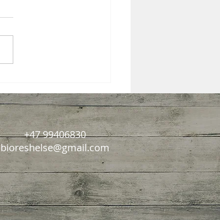
esonans mot tretthet i
+47 99406830
bioreshelse@gmail.com