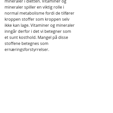
mineraler i dietten. Vitaminer og 
mineraler spiller en viktig rolle i 
normal metabolisme fordi de tilfører 
kroppen stoffer som kroppen selv 
ikke kan lage. Vitaminer og mineraler 
inngår derfor i det vi betegner som 
et sunt kosthold. Mangel på disse 
stoffene betegnes som 
ernæringsforstyrrelser.
Start gjerne med en bioenergetisk 
test med Bicom bioresonans av 
metabolismen og andre funksjoner.
Time kan bestilles på min nettside 
www.bioresonans.info
 eller sms 
99406830 eller mail 
tore.geir.nilsen@gmail.com