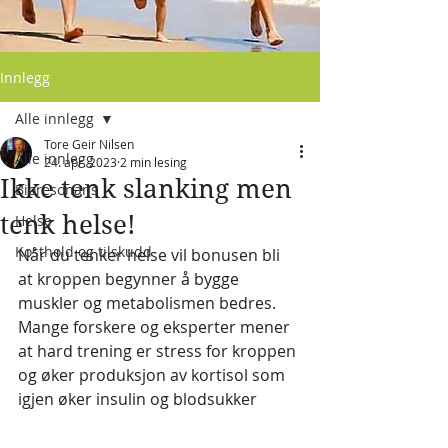
Innlegg
Alle innlegg
Tore Geir Nilsen
Alle innlegg
24. apr. 2023
2 min lesing
Ikke tenk slanking men
Bioresonans
tenk helse!
Helse
Kosthold og tilskudd
Når du tenker helse vil bonusen bli 
at kroppen begynner å bygge 
muskler og metabolismen bedres. 
Mange forskere og eksperter mener 
at hard trening er stress for kroppen 
og øker produksjon av kortisol som 
igjen øker insulin og blodsukker