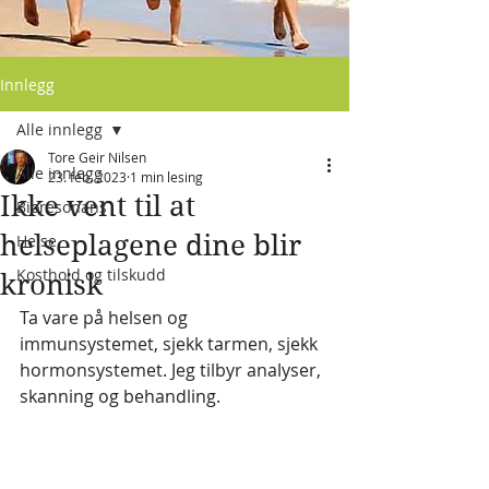
Innlegg
Alle innlegg
Tore Geir Nilsen
Alle innlegg
23. feb. 2023
1 min lesing
Ikke vent til at
Bioresonans
helseplagene dine blir
Helse
Kosthold og tilskudd
kronisk
Ta vare på helsen og 
immunsystemet, sjekk tarmen, sjekk 
hormonsystemet. Jeg tilbyr analyser, 
skanning og behandling. 