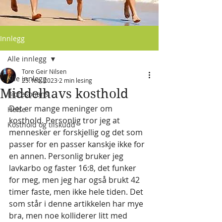
Innlegg
Alle innlegg
Tore Geir Nilsen
Alle innlegg
25. feb. 2023
2 min lesing
Middelhavs kosthold
Bioresonans
Det er mange meninger om 
Helse
kosthold. Personlig tror jeg at 
Kosthold og tilskudd
mennesker er forskjellig og det som 
passer for en passer kanskje ikke for 
en annen. Personlig bruker jeg 
lavkarbo og faster 16:8, det funker 
for meg, men jeg har også brukt 42 
timer faste, men ikke hele tiden. Det 
som står i denne artikkelen har mye 
bra, men noe kolliderer litt med 