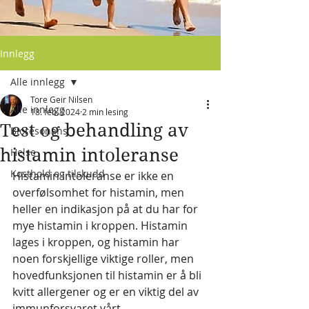
Innlegg
Alle innlegg
Tore Geir Nilsen
Alle innlegg
18. feb. 2024
2 min lesing
Test og behandling av
Bioresonans
histamin intoleranse
Helse
Kosthold og tilskudd
Histamin intoleranse er ikke en 
overfølsomhet for histamin, men 
heller en indikasjon på at du har for 
mye histamin i kroppen. Histamin 
lages i kroppen, og histamin har 
noen forskjellige viktige roller, men 
hovedfunksjonen til histamin er å bli 
kvitt allergener og er en viktig del av 
immunforsvaret vårt.