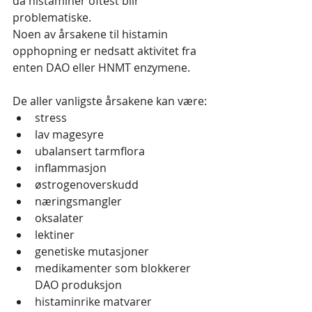
da histaminer oftest blir 
problematiske.
Noen av årsakene til histamin 
opphopning er nedsatt aktivitet fra 
enten DAO eller HNMT enzymene. 
De aller vanligste årsakene kan være:
stress 
lav magesyre
ubalansert tarmflora
inflammasjon
østrogenoverskudd
næringsmangler
oksalater
lektiner
genetiske mutasjoner
medikamenter som blokkerer 
DAO produksjon
histaminrike matvarer