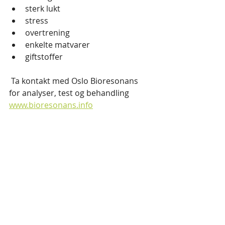
sterk lukt
stress
overtrening
enkelte matvarer
giftstoffer
 Ta kontakt med Oslo Bioresonans 
for analyser, test og behandling 
www.bioresonans.info
Bestill time her 
https://system.easypractice.net/book
/terapeutpartner-as#choose-service