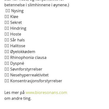
betennelse i slimhinnene i øynene.)
 👉🏽 Nysing
👉🏽 Kløe
👉🏽 Sekret
👉🏽 Hindring
👉🏽 Hoste
👉🏽 Sår hals
👉🏽 Halitose
👉🏽 Øyelokkødem
👉🏽 Rhinophonia clausa
👉🏽 Dyspné
👉🏽 Søvnforstyrrelser
👉🏽 Nesehyperreaktivitet
👉🏽 Konsentrasjonsforstyrrelser
Les mer på 
www.bioresonans.com
om andre ting.