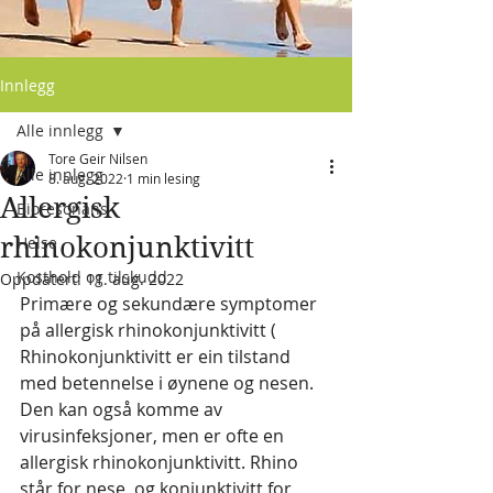
Innlegg
Alle innlegg
Tore Geir Nilsen
Alle innlegg
8. aug. 2022
1 min lesing
Allergisk
Bioresonans
rhinokonjunktivitt
Helse
Kosthold og tilskudd
Oppdatert:
11. aug. 2022
Primære og sekundære symptomer 
på allergisk rhinokonjunktivitt ( 
Rhinokonjunktivitt er ein tilstand 
med betennelse i øynene og nesen. 
Den kan også komme av 
virusinfeksjoner, men er ofte en 
allergisk rhinokonjunktivitt. Rhino 
står for nese, og konjunktivitt for 