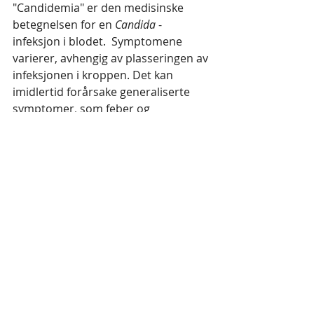
"Candidemia" er den medisinske 
betegnelsen for en 
Candida
 -
infeksjon i blodet.  Symptomene 
varierer, avhengig av plasseringen av 
infeksjonen i kroppen. Det kan 
imidlertid forårsake generaliserte 
symptomer, som feber og 
frysninger.  Tilstanden kan også 
forårsake septisk sjokk 
(blodforgiftning), med følgende 
symptomer:  
en rask puls
rask pust
lavt blodtrykk  
Ved akutte tilfeller bør du kontakte 
lege. Jeg tilbyr candidatest og 
behandling med den bioelektriske 
metoden Bicom bioresonans. 