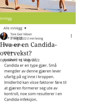
Innlegg
Alle innlegg
Tore Geir Nilsen
Alle innlegg
2. aug. 2022
2 min lesing
Hva er en Candida-
Bioresonans
overvekst?
Helse
Kosthold og tilskudd
Oppdatert:
11. aug. 2022
Candida er en type gjær. Små 
mengder av denne gjæren lever 
ufarlig på og inne i kroppen. 
Imidlertid kan visse faktorer føre til 
at gjæren formerer seg ute av 
kontroll, noe som resulterer i en 
Candida-infeksjon.